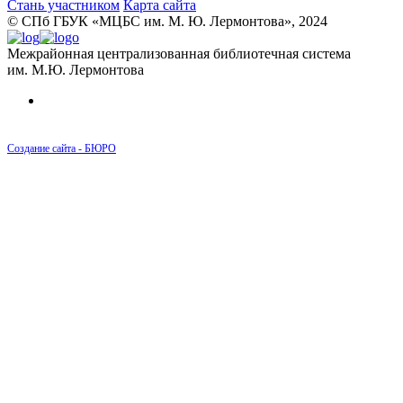
Стань участником
Карта сайта
© CПб ГБУК «МЦБС им. М. Ю. Лермонтова», 2024
Межрайонная централизованная библиотечная система
им. М.Ю. Лермонтова
Создание сайта - БЮРО
Карта
Дома
Люди
История
История района Измайловских рот от 1730
до 1796 года
История района Измайловских рот от 1796
до 1855 года
История района Измайловских рот от 1855
до 1894 года
История района Измайловских рот от 1894
до 1917 года
Прогулки