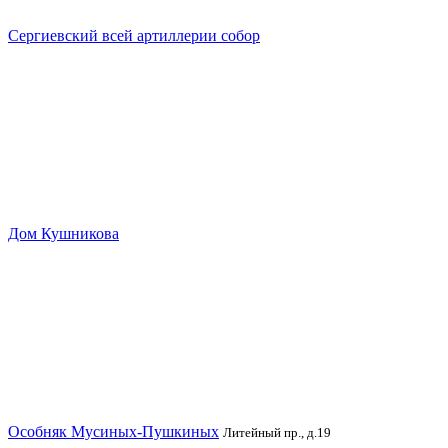
Сергиевский всей артиллерии собор
Дом Кушникова
Особняк Мусиных-Пушкиных
Литейный пр., д.19