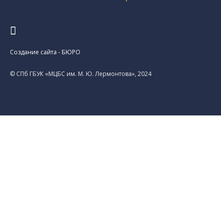
Создание сайта - БЮРО
© CПб ГБУК «МЦБС им. М. Ю. Лермонтова», 2024
Карта
Дома
Люди
История
История района Измайловских рот от 1730 до
1796 года
История района Измайловских рот от 1796 до
1855 года
История района Измайловских рот от 1855 до
1894 года