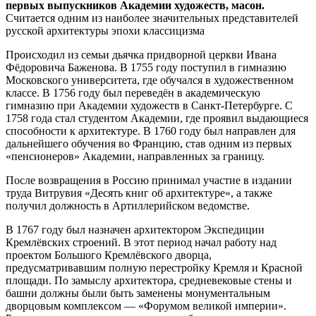
первых выпускников Академии художеств, масон.
Считается одним из наиболее значительных представителей
русской архитектуры эпохи классицизма
Происходил из семьи дьячка придворной церкви Ивана
Фёдоровича Баженова. В 1755 году поступил в гимназию
Московского университета, где обучался в художественном
классе. В 1756 году был переведён в академическую
гимназию при Академии художеств в Санкт-Петербурге. С
1758 года стал студентом Академии, где проявил выдающиеся
способности к архитектуре. В 1760 году был направлен для
дальнейшего обучения во Францию, став одним из первых
«пенсионеров» Академии, направленных за границу.
После возвращения в Россию принимал участие в издании
труда Витрувия «Десять книг об архитектуре», а также
получил должность в Артиллерийском ведомстве.
В 1767 году был назначен архитектором Экспедиции
Кремлёвских строений. В этот период начал работу над
проектом Большого Кремлёвского дворца,
предусматривавшим полную перестройку Кремля и Красной
площади. По замыслу архитектора, средневековые стены и
башни должны были быть заменены монументальным
дворцовым комплексом — «Форумом великой империи».