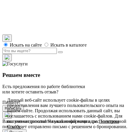
до 1917 года
Прогулки
Люди и быт
Военная история
Материалы
О проекте
Искать на сайте
Искать в каталоге
Решаем вместе
Есть предложения по работе библиотеки
или хотите оставить отзыв?
Данный веб-сайт использует cookie-файлы в целях
Пишите!
предоставления вам лучшего пользовательского опыта на
Написать
нашем сайте. Продолжая использовать данный сайт, вы
соглашаетесь с использованием нами cookie-файлов. Для
получения дополнительной информации см.
Политика
Ваша заявка принята! На указанный вами адрес электронной
Cookie
.
почты будет отправлено письмо с решением о бронировании.