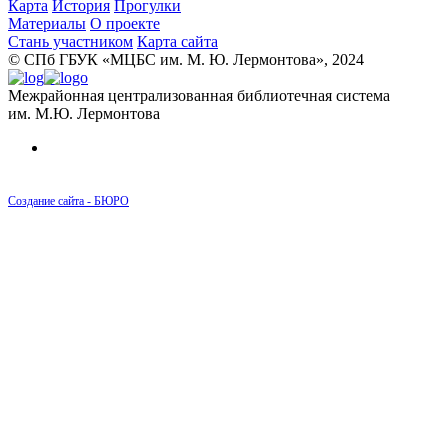
Карта
История
Прогулки
Материалы
О проекте
Стань участником
Карта сайта
© CПб ГБУК «МЦБС им. М. Ю. Лермонтова», 2024
Межрайонная централизованная библиотечная система
им. М.Ю. Лермонтова
Создание сайта - БЮРО
Карта
Дома
Люди
История
История района Измайловских рот от 1730
до 1796 года
История района Измайловских рот от 1796
до 1855 года
История района Измайловских рот от 1855
до 1894 года
История района Измайловских рот от 1894