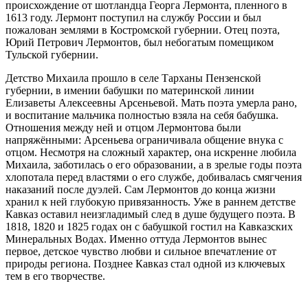
происхождение от шотландца Георга Лермонта, пленного в
1613 году. Лермонт поступил на службу России и был
пожалован землями в Костромской губернии. Отец поэта,
Юрий Петрович Лермонтов, был небогатым помещиком
Тульской губернии.
Детство Михаила прошло в селе Тарханы Пензенской
губернии, в имении бабушки по материнской линии
Елизаветы Алексеевны Арсеньевой. Мать поэта умерла рано,
и воспитание мальчика полностью взяла на себя бабушка.
Отношения между ней и отцом Лермонтова были
напряжёнными: Арсеньева ограничивала общение внука с
отцом. Несмотря на сложный характер, она искренне любила
Михаила, заботилась о его образовании, а в зрелые годы поэта
хлопотала перед властями о его службе, добивалась смягчения
наказаний после дуэлей. Сам Лермонтов до конца жизни
хранил к ней глубокую привязанность. Уже в раннем детстве
Кавказ оставил неизгладимый след в душе будущего поэта. В
1818, 1820 и 1825 годах он с бабушкой гостил на Кавказских
Минеральных Водах. Именно оттуда Лермонтов вынес
первое, детское чувство любви и сильное впечатление от
природы региона. Позднее Кавказ стал одной из ключевых
тем в его творчестве.