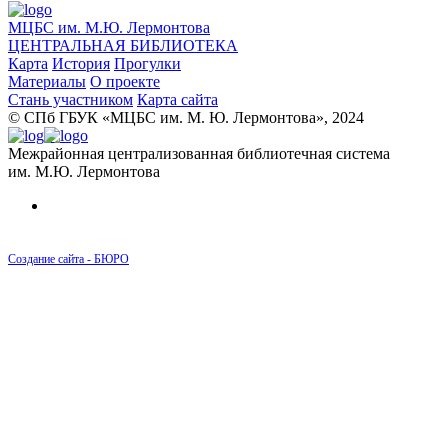
МЦБС им. М.Ю. Лермонтова
ЦЕНТРАЛЬНАЯ БИБЛИОТЕКА
Карта
История
Прогулки
Материалы
О проекте
Стань участником
Карта сайта
© CПб ГБУК «МЦБС им. М. Ю. Лермонтова», 2024
Межрайонная централизованная библиотечная система
им. М.Ю. Лермонтова
Создание сайта - БЮРО
Карта
Дома
Люди
История
История района Измайловских рот от 1730
до 1796 года
История района Измайловских рот от 1796
до 1855 года