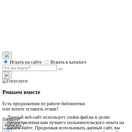
История района Измайловских рот от 1855
до 1894 года
История района Измайловских рот от 1894
до 1917 года
Прогулки
Люди и быт
Военная история
Материалы
О проекте
Искать на сайте
Искать в каталоге
Решаем вместе
Есть предложения по работе библиотеки
или хотите оставить отзыв?
Данный веб-сайт использует cookie-файлы в целях
Пишите!
предоставления вам лучшего пользовательского опыта на
Написать
нашем сайте. Продолжая использовать данный сайт, вы