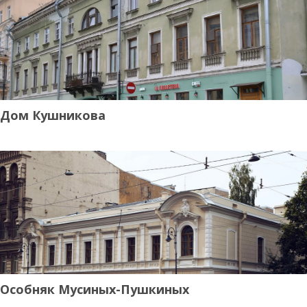
Дом Кушникова
Особняк Мусиных-Пушкиных