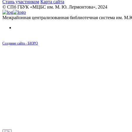
Стань участником
Карта сайта
© CПб ГБУК «МЦБС им. М. Ю. Лермонтова», 2024
Межрайонная централизованная библиотечная система им. М.
Создание сайта - БЮРО
Карта
Дома
Люди
История
История района Измайловских рот от 1730 до 
История района Измайловских рот от 1796 до 
История района Измайловских рот от 1855 до 
История района Измайловских рот от 1894 до 
Прогулки
Люди и быт
Военная история
Материалы
О проекте