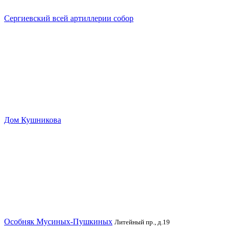
Сергиевский всей артиллерии собор
Дом Кушникова
Особняк Мусиных-Пушкиных
Литейный пр., д.19