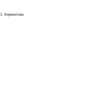
Ю. Лермонтова
1796 года
1855 года
1894 года
1917 года